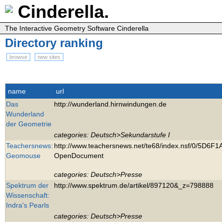
Cinderella.
The Interactive Geometry Software Cinderella
Directory ranking
browse
new sites
name
url
Das
http://wunderland.hirnwindungen.de
Wunderland
der Geometrie
categories: Deutsch>Sekundarstufe I
Teachersnews:
http://www.teachersnews.net/te68/index.nsf/0/5
Geomouse
OpenDocument
categories: Deutsch>Presse
Spektrum der
http://www.spektrum.de/artikel/897120&_z=798888
Wissenschaft:
Indra's Pearls
categories: Deutsch>Presse