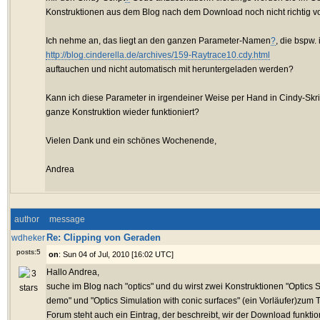
Konstruktionen aus dem Blog nach dem Download noch nicht richtig von
Ich nehme an, das liegt an den ganzen Parameter-Namen
?
, die bspw.
http://blog.cinderella.de/archives/159-Raytrace10.cdy.html
auftauchen und nicht automatisch mit heruntergeladen werden?
Kann ich diese Parameter in irgendeiner Weise per Hand in Cindy-Skri
ganze Konstruktion wieder funktioniert?
Vielen Dank und ein schönes Wochenende,
Andrea
author
message
Re: Clipping von Geraden
wdheker
posts:5
on
: Sun 04 of Jul, 2010 [16:02 UTC]
Hallo Andrea,
suche im Blog nach "optics" und du wirst zwei Konstruktionen "Optics
demo" und "Optics Simulation with conic surfaces" (ein Vorläufer)zum
Forum steht auch ein Eintrag, der beschreibt, wir der Download funktion