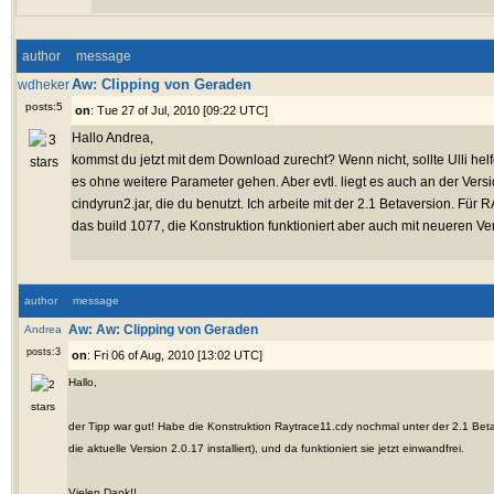
author
message
Aw: Clipping von Geraden
wdheker
posts:5
on
: Tue 27 of Jul, 2010 [09:22 UTC]
Hallo Andrea,
kommst du jetzt mit dem Download zurecht? Wenn nicht, sollte Ulli helf
es ohne weitere Parameter gehen. Aber evtl. liegt es auch an der Vers
cindyrun2.jar, die du benutzt. Ich arbeite mit der 2.1 Betaversion. F
das build 1077, die Konstruktion funktioniert aber auch mit neueren Ve
author
message
Andrea
Aw: Aw: Clipping von Geraden
posts:3
on
: Fri 06 of Aug, 2010 [13:02 UTC]
Hallo,
der Tipp war gut! Habe die Konstruktion Raytrace11.cdy nochmal unter der 2.1 Beta
die aktuelle Version 2.0.17 installiert), und da funktioniert sie jetzt einwandfrei.
Vielen Dank!!