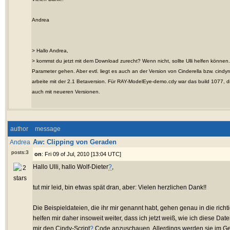
Andrea
> Hallo Andrea,
> kommst du jetzt mit dem Download zurecht? Wenn nicht, sollte Ulli helfen können.
Parameter gehen. Aber evtl. liegt es auch an der Version von Cinderella bzw. cindyru
arbeite mit der 2.1 Betaversion. Für RAY-ModelEye-demo.cdy war das build 1077, di
auch mit neueren Versionen.
author
message
Aw: Clipping von Geraden
Andrea
posts:3
on
: Fri 09 of Jul, 2010 [13:04 UTC]
Hallo Ulli, hallo Wolf-Dieter
?
,
tut mir leid, bin etwas spät dran, aber: Vielen herzlichen Dank!!
Die Beispieldateien, die ihr mir genannt habt, gehen genau in die rich
helfen mir daher insoweit weiter, dass ich jetzt weiß, wie ich diese Da
mir den Cindy-Script
?
Code anzuschauen. Allerdings werden sie im Ge