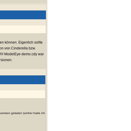
en können. Eigenlich sollte
ion von Cinderella bzw.
ür RAY-ModelEye-demo.cdy war
rsionen.
version geladen (vorher hatte ich