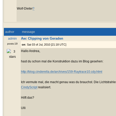
Wolf-Dieter
?
author
message
Aw: Clipping von Geraden
admin
posts:19
on
: Sat 03 of Jul, 2010 [21:18 UTC]
Hallo Andrea,
hast du schon mal die Konstruktion dazu im Blog gesehen:
http://blog.cinderella.de/archives/159-Raytrace10.cdy.html
Ich vermute mal, die macht genau was du brauchst. Die Lichtstrahlen
CindyScript
realisiert.
Hilft das?
Ulli