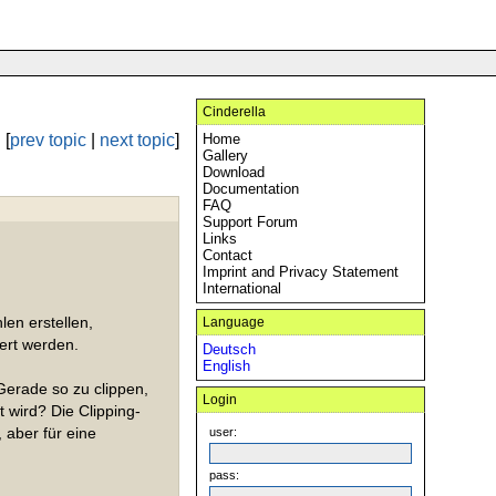
Cinderella
[
prev topic
|
next topic
]
Home
Gallery
Download
Documentation
FAQ
Support Forum
Links
Contact
Imprint and Privacy Statement
International
en erstellen,
Language
iert werden.
Deutsch
English
Gerade so zu clippen,
Login
 wird? Die Clipping-
 aber für eine
user:
pass: