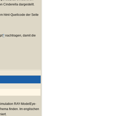
 Cinderella dargestellt.
 im html-Quellcode der Seite
pt
?
nachtragen, damit die
 Simulation RAY-ModelEye-
 Thema finden. Im englischen
iert.