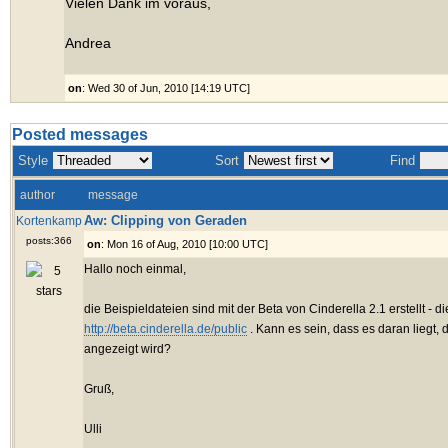
Vielen Dank im voraus,
Andrea
on
: Wed 30 of Jun, 2010 [14:19 UTC]
Posted messages
Style
Sort
Find
author
message
Aw: Clipping von Geraden
Kortenkamp
posts:366
on
: Mon 16 of Aug, 2010 [10:00 UTC]
Hallo noch einmal,
die Beispieldateien sind mit der Beta von Cinderella 2.1 erstellt - di
http://beta.cinderella.de/public
. Kann es sein, dass es daran liegt, d
angezeigt wird?
Gruß,
Ulli