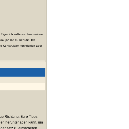
 Eigenlich sollte es ohne weitere
n2.jar, die du benutzt. Ich
e Konstruktion funktioniert aber
tige Richtung. Eure Tipps
teien herunterladen kann, um
gensatz zu einfacheren