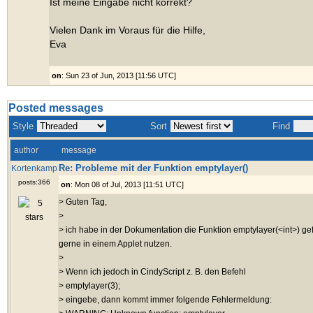
Ist meine Eingabe nicht korrekt?
Vielen Dank im Voraus für die Hilfe,
Eva
on
: Sun 23 of Jun, 2013 [11:56 UTC]
Posted messages
Style
Sort
Find
author
message
Re: Probleme mit der Funktion emptylayer()
Kortenkamp
posts:366
on
: Mon 08 of Jul, 2013 [11:51 UTC]
> Guten Tag,
>
> ich habe in der Dokumentation die Funktion emptylayer(<int>) g
gerne in einem Applet nutzen.
>
> Wenn ich jedoch in CindyScript z. B. den Befehl
> emptylayer(3);
> eingebe, dann kommt immer folgende Fehlermeldung: