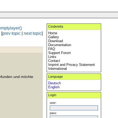
Cinderella
emptylayer()
[
prev topic
|
next topic
]
Home
Gallery
Download
Documentation
FAQ
Support Forum
Links
Contact
Imprint and Privacy Statement
International
efunden und möchte
Language
Deutsch
English
Login
user:
pass: