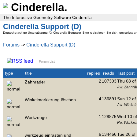
Cinderella.
The Interactive Geometry Software Cinderella
Cinderella Support (D)
Deutschprachige Unterstützung für Cinderella-Benutzer. Bitte registrieren Sie sich, um selbst
Forums
->
Cinderella Support (D)
Forum List
type
title
replies
reads
last post
2
107393
Thu 08 of
Zahnräder
Aw: Zahnrä
4
136891
Sun 12 of
Winkelmarkierung löschen
Aw: Winkel
1
128875
Wed 10 of
Werkzeuge
Re: Werkze
6
134466
Tue 26 of
werkzeug einrasten und