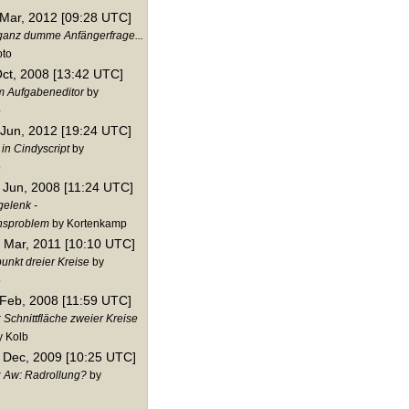
 Mar, 2012 [09:28 UTC]
 ganz dumme Anfängerfrage...
oto
Oct, 2008 [13:42 UTC]
im Aufgabeneditor
by
p
 Jun, 2012 [19:24 UTC]
in Cindyscript
by
p
 Jun, 2008 [11:24 UTC]
elenk -
onsproblem
by Kortenkamp
 Mar, 2011 [10:10 UTC]
punkt dreier Kreise
by
p
 Feb, 2008 [11:59 UTC]
 Schnittfläche zweier Kreise
 Kolb
 Dec, 2009 [10:25 UTC]
: Aw: Radrollung?
by