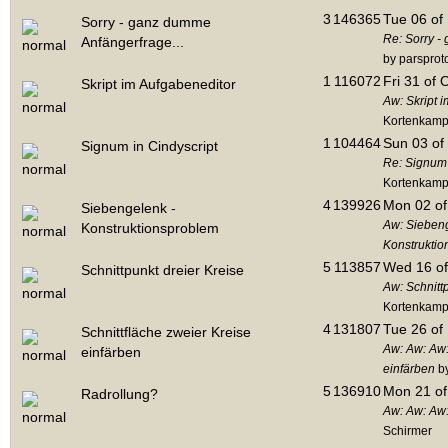
3
146365
Tue 06 of
Sorry - ganz dumme
Re: Sorry -
Anfängerfrage...
by parsprot
1
116072
Fri 31 of 
Skript im Aufgabeneditor
Aw: Skript 
Kortenkam
1
104464
Sun 03 of
Signum in Cindyscript
Re: Signum 
Kortenkam
4
139926
Mon 02 of
Siebengelenk -
Aw: Siebeng
Konstruktionsproblem
Konstrukti
5
113857
Wed 16 of
Schnittpunkt dreier Kreise
Aw: Schnitt
Kortenkam
4
131807
Tue 26 of
Schnittfläche zweier Kreise
Aw: Aw: Aw:
einfärben
einfärben
by
5
136910
Mon 21 of
Radrollung?
Aw: Aw: Aw
Schirmer