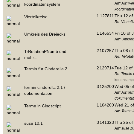
Aw: Aw: wer
koordinatensystem
koordinate
1
127811
Thu 12 of
Viertelkreise
Re: Viertelk
1
146534
Fri 10 of 
Umkreis des Dreiecks
Aw: Umkrei
2
107257
Thu 08 of
TrRotationPNumb und
Re: TrRotat
mehr...
2
129714
Tue 12 of
Termin für Cinderella.2
Re: Termin f
kortenkamp
3
125200
Wed 05 of
termin cinderella 2.1 /
Aw: Aw: term
dokumentation
dokumentat
1
104269
Wed 21 of
Terme in Cindscript
Aw: Terme i
3
141323
Thu 25 of
suse 10.1
Aw: suse 10