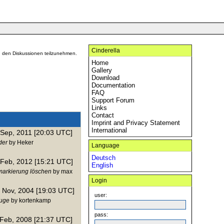
Cinderella
 an den Diskussionen teilzunehmen.
Home
Gallery
Download
Documentation
FAQ
Support Forum
Links
Contact
Imprint and Privacy Statement
International
 Sep, 2011 [20:03 UTC]
der
by Heker
Language
Deutsch
 Feb, 2012 [15:21 UTC]
English
markierung löschen
by max
Login
 Nov, 2004 [19:03 UTC]
user:
uge
by kortenkamp
pass:
 Feb, 2008 [21:37 UTC]