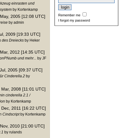
kzeug einrasten und
nsystem
by Kortenkamp
Remember me
 May, 2005 [12:08 UTC]
I forgot my password
reise
by admin
Jul, 2009 [19:33 UTC]
s des Dreiecks
by Heker
 Mar, 2012 [14:35 UTC]
ionPNumb und mehr...
by JF
 Jul, 2005 [09:37 UTC]
ür Cinderella.2
by
 Mar, 2008 [11:01 UTC]
in cinderella 2.1 /
ion
by Kortenkamp
 Dec, 2011 [16:22 UTC]
n Cindscript
by Kortenkamp
 Nov, 2010 [21:00 UTC]
.1
by rulands