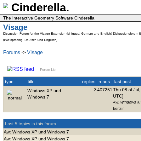
Cinderella.
The Interactive Geometry Software Cinderella
Visage
Discussion Forum for the Visage Extension (bi-lingual German and English) Diskussionsforum f
(zweisprachig, Deutsch und Englisch)
Forums
->
Visage
Forum List
type
title
replies
reads
last post
3
407251
Thu 08 of Jul
Windows XP und
UTC]
Windows 7
Aw: Windows X
bertzin
Last 5 topics in this forum
Aw: Windows XP und Windows 7
Aw: Windows XP und Windows 7