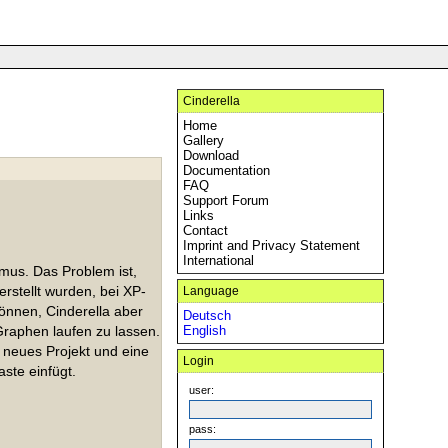
Cinderella
Home
Gallery
Download
Documentation
FAQ
Support Forum
Links
Contact
Imprint and Privacy Statement
International
mus. Das Problem ist,
rstellt wurden, bei XP-
Language
önnen, Cinderella aber
Deutsch
Graphen laufen zu lassen.
English
n neues Projekt und eine
Login
ste einfügt.
user:
pass: