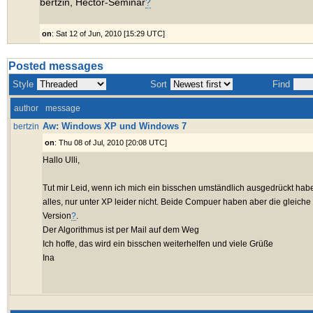
bertzin, Hector-Seminar
?
on
: Sat 12 of Jun, 2010 [15:29 UTC]
Posted messages
Style
Sort
Find
author
message
Aw: Windows XP und Windows 7
bertzin
on
: Thu 08 of Jul, 2010 [20:08 UTC]
Hallo Ulli,
Tut mir Leid, wenn ich mich ein bisschen umständlich ausgedrückt habe:
alles, nur unter XP leider nicht. Beide Compuer haben aber die gleiche
Version
?
.
Der Algorithmus ist per Mail auf dem Weg
Ich hoffe, das wird ein bisschen weiterhelfen und viele Grüße
Ina