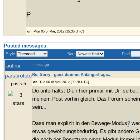
P
on
: Mon 05 of Mar, 2012 [15:35 UTC]
Posted messages
Style
Sort
Find
author
message
Re: Sorry - ganz dumme Anfängerfrage...
parsprototo
on
: Tue 06 of Mar, 2012 [09:28 UTC]
posts:5
Du unterhältst Dich hier primär mit Dir selber. 
meinem Post vorhin gleich. Das Forum schein
sein...
Dass man explizit in den Bewege-Modus
?
wec
etwas gewöhnungsbedürftig. Es gibt andere G
die nach der Benutzung eines Modus immer 