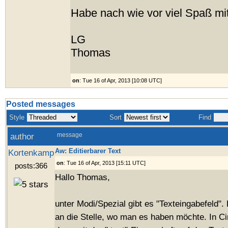
Habe nach wie vor viel Spaß mit
LG
Thomas
on
: Tue 16 of Apr, 2013 [10:08 UTC]
Posted messages
Style
Sort
Find
author
message
Aw: Editierbarer Text
Kortenkamp
on
: Tue 16 of Apr, 2013 [15:11 UTC]
posts:366
Hallo Thomas,
unter Modi/Spezial gibt es "Texteingabefeld".
an die Stelle, wo man es haben möchte. In C