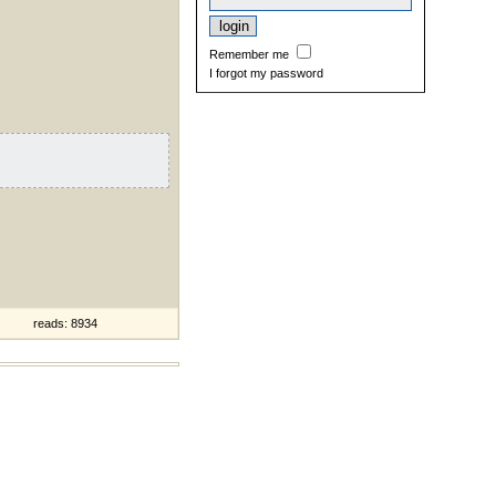
Remember me
I forgot my password
reads: 8934