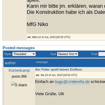
spielt.
Kann mir bitte jm. erklären, waran d
Die Konstruktion habe ich als Dat
MfG Niko
on
: Wed 12 of Jun, 2013 [20:33 UTC]
Posted messages
Style
Sort
Find
author
message
Aw: Feder spielt keinen Einfluss
Kortenkamp
on
: Sat 15 of Jun, 2013 [16:52 UTC]
posts:366
Einfach an
bugs@cinderella.de
schicke
Viele Grüße, Ulli